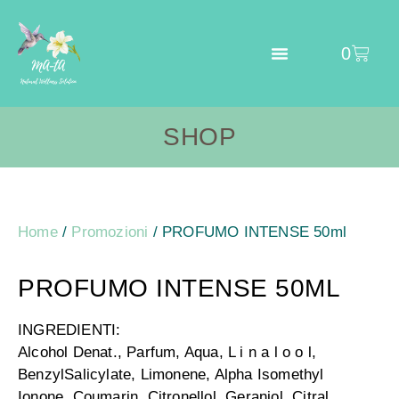
0
SHOP
Home
/
Promozioni
/ PROFUMO INTENSE 50ml
PROFUMO INTENSE 50ML
INGREDIENTI:
Alcohol
Denat
.,
Parfum
,
Aqua
, L i n a l o
o
l,
Benzyl
Salicylate
,
Limonene
, Alpha
Isomethyl
Ionone,
Coumarin
,
Citronellol
,
Geraniol
,
Citral
.