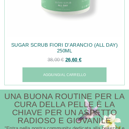
SUGAR SCRUB FIORI D’ARANCIO (ALL DAY)
250ML
38,00
€
26,60
€
AGGIUNGI AL CARRELLO
UNA BUONA ROUTINE PER LA
CURA DELLA PELLE È LA
CHIAVE PER UN ASPETTO
RADIOSO E GIOVANILE
“Entra nella nostra community dedicata alla bellezza e